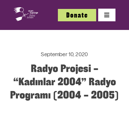
Skip
to
Donate
Toggle
content
Navigatio
About
September 10, 2020
About
Radyo Projesi –
Festi
“Kadınlar 2004” Radyo
Programı (2004 – 2005)
Our W